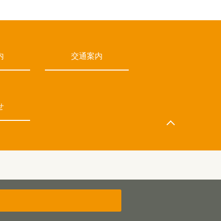
内
交通案内
せ