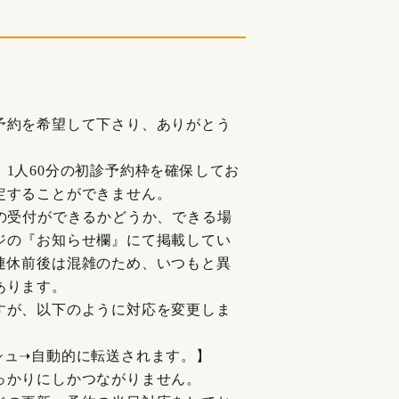
予約を希望して下さり、ありがとう
、
1
人
60
分の初診予約枠を確保してお
定することができません。
の受付ができるかどうか、できる場
ジの『お知らせ欄』にて掲載してい
連休前後は混雑のため、いつもと異
あります。
すが、以下のように対応を変更しま
シュ
➝
自動的に転送されます。】
っかりにしかつながりません。