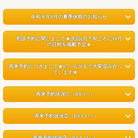
令和８年8月の夏季休暇のお知らせ
初診予約に関しまして
★次回8月下旬ごろに10月
の日程を掲載予定★
再来予約につきまして★8/7～8/26まで大変混み合っ
ています★
再来予約状況①（
R8.3～
）
再来予約状況②
（R8.8.17～)
再来予約状況③（R8.8.24
～
）