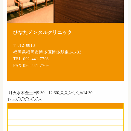
ひなたメンタルクリニック
〒812-0013
福岡県福岡市博多区博多駅東1-1-33
TEL.092-441-7708
FAX.092-441-7709
月
火
水
木
金
土
日
9:30～12:30
◯
◯
◯
×
◯
◯
×
14:30～
17:30
◯
◯
◯
×
◯
◯
×